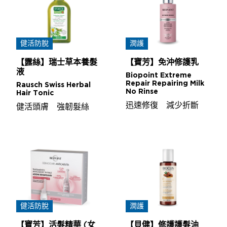
健活防脫
潤護
【露絲】瑞士草本養髮
【寶芳】免沖修護乳
液
Biopoint Extreme
Repair Repairing Milk
Rausch Swiss Herbal
No Rinse
Hair Tonic
迅速修復 減少折斷
健活頭膚 強韌髮絲
健活防脫
潤護
【寶芳】活髮精華 (女
【貝健】修護護髮油